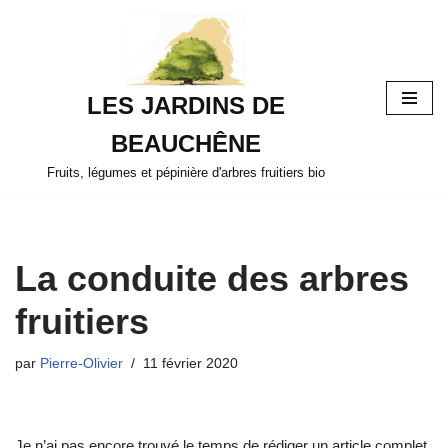
Aller
au
LES JARDINS DE
contenu
BEAUCHÊNE
Fruits, légumes et pépinière d'arbres fruitiers bio
La conduite des arbres
fruitiers
par
Pierre-Olivier
11 février 2020
Je n’ai pas encore trouvé le temps de rédiger un article complet