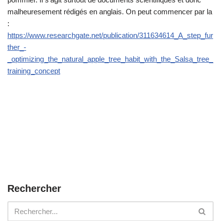
malheuresement rédigés en anglais. On peut commencer par la
:
https://www.researchgate.net/publication/311634614_A_step_fur
ther_-
_optimizing_the_natural_apple_tree_habit_with_the_Salsa_tree_
training_concept
Rechercher