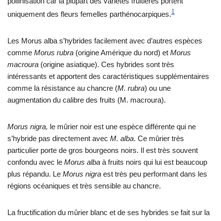
pollinisation car la plupart des variétés fruitières portent
1
uniquement des fleurs femelles parthénocarpiques.
Les Morus alba s’hybrides facilement avec d’autres espèces
comme
Morus rubra
(origine Amérique du nord) et
Morus
macroura
(origine asiatique). Ces hybrides sont très
intéressants et apportent des caractéristiques supplémentaires
comme la résistance au chancre (
M. rubra
) ou une
augmentation du calibre des fruits (M. macroura).
Morus nigra,
le mûrier noir est une espèce différente qui ne
s’hybride pas directement avec
M. alba
. Ce mûrier très
particulier porte de gros bourgeons noirs. Il est très souvent
confondu avec le
Morus alba
à fruits noirs qui lui est beaucoup
plus répandu. Le
Morus nigra
est très peu performant dans les
régions océaniques et très sensible au chancre.
La fructification du mûrier blanc et de ses hybrides se fait sur la