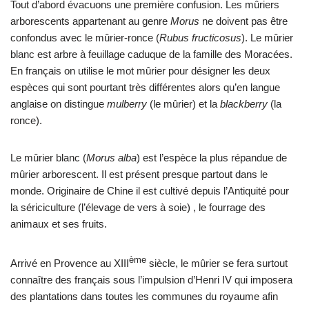
Tout d’abord évacuons une première confusion. Les mûriers
arborescents appartenant au genre
Morus
ne doivent pas être
confondus avec le mûrier-ronce (
Rubus fructicosus
). Le mûrier
blanc est arbre à feuillage caduque de la famille des Moracées.
En français on utilise le mot mûrier pour désigner les deux
espèces qui sont pourtant très différentes alors qu’en langue
anglaise on distingue
mulberry
(le mûrier) et la
blackberry
(la
ronce).
Le mûrier blanc (
Morus alba
) est l’espèce la plus répandue de
mûrier arborescent. Il est présent presque partout dans le
monde. Originaire de Chine il est cultivé depuis l’Antiquité pour
la sériciculture (l’élevage de vers à soie) , le fourrage des
animaux et ses fruits.
ème
Arrivé en Provence au XIII
siècle, le mûrier se fera surtout
connaître des français sous l’impulsion d’Henri IV qui imposera
des plantations dans toutes les communes du royaume afin